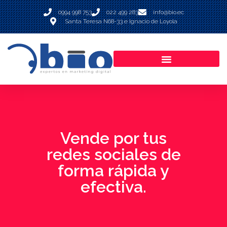
0994 998 753
022 499 283
info@bio.ec
Santa Teresa N68-33 e Ignacio de Loyola
Vende por tus
redes sociales de
forma rápida y
efectiva.